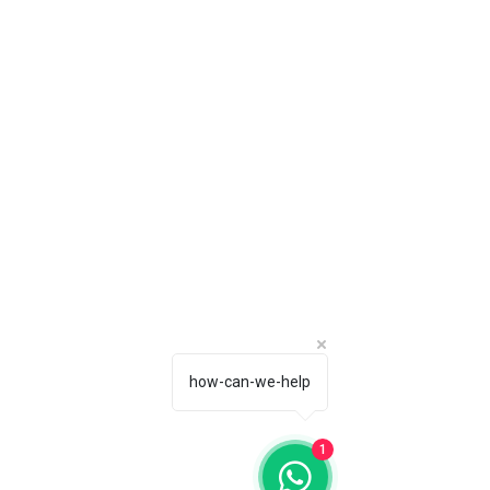
how-can-we-help
1