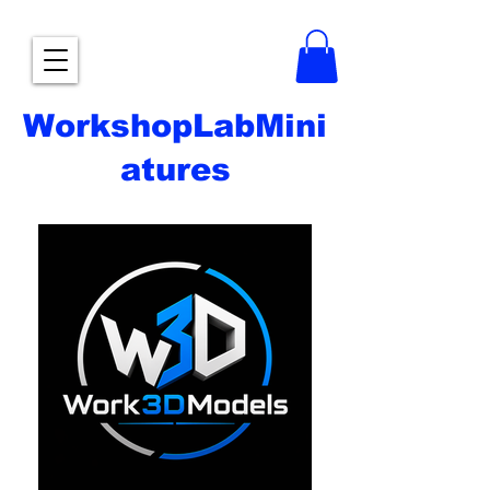
WorkshopLabMini
atures