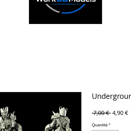
Undergrou
Prezzo 
P
 7,00 € 
4,90 €
Quantità
*