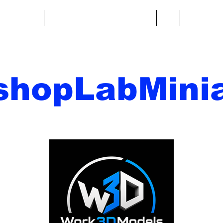
re fantasy
Miniature di fantascienza
Di
Contatto
shopLabMinia