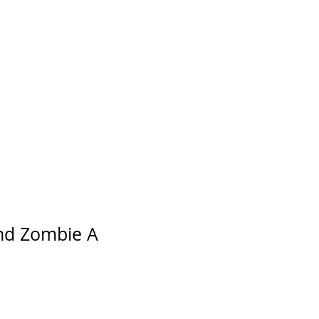
nd Zombie A
regolare
rezzo scontato