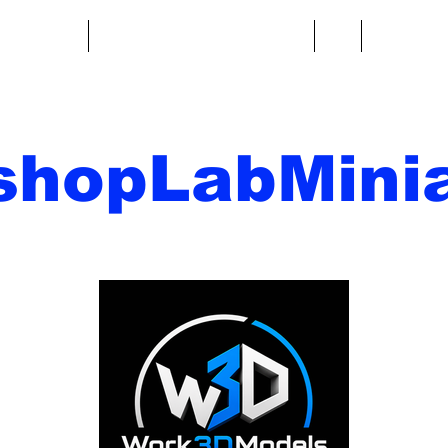
re fantasy
Miniature di fantascienza
Di
Contatto
shopLabMinia