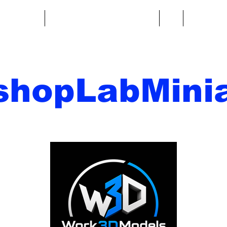
re fantasy
Miniature di fantascienza
Di
Contatto
shopLabMinia