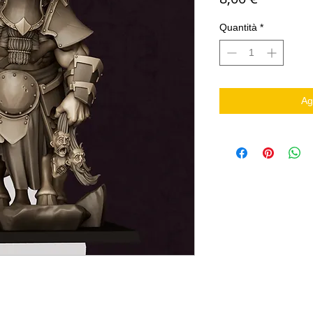
Quantità
*
Ag