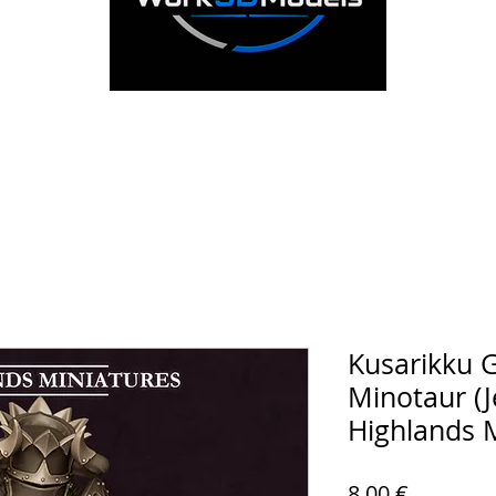
Kusarikku 
Minotaur (J
Highlands 
Prezzo
8,00 €