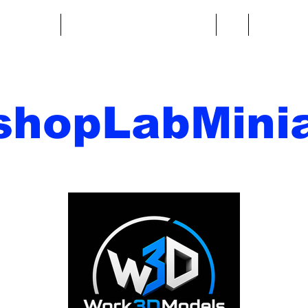
re fantasy
Miniature di fantascienza
Di
Contatto
shopLabMinia