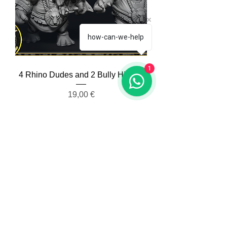
how-can-we-help
1
4 Rhino Dudes and 2 Bully Hippos
Prezzo
19,00 €
Aggiungi al carrello