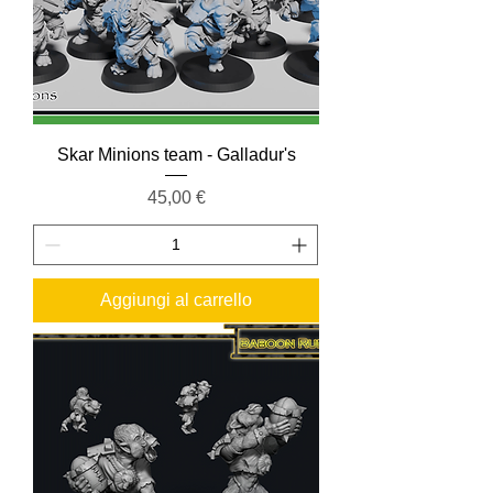
Skar Minions team - Galladur's
Prezzo
45,00 €
Aggiungi al carrello