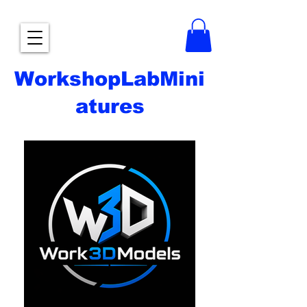
WorkshopLabMini
atures