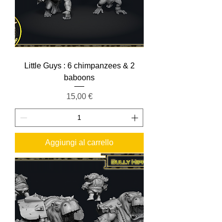
Little Guys : 6 chimpanzees & 2
baboons
Prezzo
15,00 €
Aggiungi al carrello